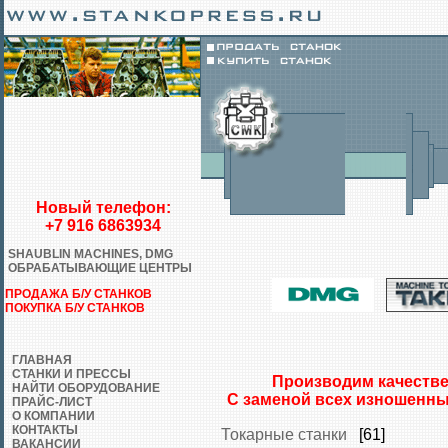
Новый телефон:
+7 916 6863934
SHAUBLIN MACHINES, DMG
ОБРАБАТЫВАЮЩИЕ ЦЕНТРЫ
ПРОДАЖА Б/У СТАНКОВ
ПОКУПКА Б/У СТАНКОВ
ГЛАВНАЯ
СТАНКИ И ПРЕССЫ
Производим качестве
НАЙТИ ОБОРУДОВАНИЕ
С заменой всех изношенны
ПРАЙС-ЛИСТ
О КОМПАНИИ
КОНТАКТЫ
Токарные станки
[61]
ВАКАНСИИ