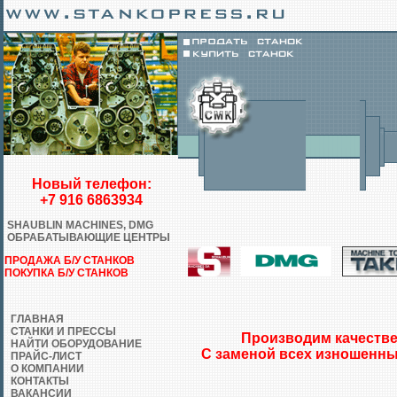
Новый телефон:
+7 916 6863934
SHAUBLIN MACHINES, DMG
ОБРАБАТЫВАЮЩИЕ ЦЕНТРЫ
ПРОДАЖА Б/У СТАНКОВ
ПОКУПКА Б/У СТАНКОВ
ГЛАВНАЯ
СТАНКИ И ПРЕССЫ
Производим качестве
НАЙТИ ОБОРУДОВАНИЕ
С заменой всех изношенны
ПРАЙС-ЛИСТ
О КОМПАНИИ
КОНТАКТЫ
ВАКАНСИИ