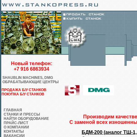
Новый телефон:
+7 916 6863934
SHAUBLIN MACHINES, DMG
ОБРАБАТЫВАЮЩИЕ ЦЕНТРЫ
ПРОДАЖА Б/У СТАНКОВ
ПОКУПКА Б/У СТАНКОВ
ГЛАВНАЯ
СТАНКИ И ПРЕССЫ
Производим качестве
НАЙТИ ОБОРУДОВАНИЕ
С заменой всех изношенны
ПРАЙС-ЛИСТ
О КОМПАНИИ
КОНТАКТЫ
БДМ-200 (аналог ТШ-1,
ВАКАНСИИ