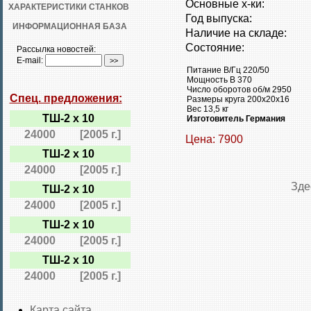
Основные х-ки:
ХАРАКТЕРИСТИКИ СТАНКОВ
Год выпуска:
ИНФОРМАЦИОННАЯ БАЗА
Наличие на складе:
Состояние:
Рассылка новостей:
E-mail:
Питание В/Гц 220/50
Мощность В 370
Число оборотов об/м 2950
Спец. предложения:
Размеры круга 200х20х16
Вес 13,5 кг
ТШ-2 х 10
Изготовитель Германия
24000
[2005 г.]
Цена: 7900
ТШ-2 х 10
24000
[2005 г.]
Зде
ТШ-2 х 10
24000
[2005 г.]
ТШ-2 х 10
24000
[2005 г.]
ТШ-2 х 10
24000
[2005 г.]
Карта сайта