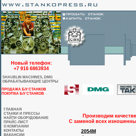
Новый телефон:
+7 916 6863934
SHAUBLIN MACHINES, DMG
ОБРАБАТЫВАЮЩИЕ ЦЕНТРЫ
ПРОДАЖА Б/У СТАНКОВ
ПОКУПКА Б/У СТАНКОВ
ГЛАВНАЯ
СТАНКИ И ПРЕССЫ
Производим качестве
НАЙТИ ОБОРУДОВАНИЕ
С заменой всех изношенны
ПРАЙС-ЛИСТ
О КОМПАНИИ
КОНТАКТЫ
2054М
ВАКАНСИИ