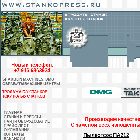
Новый телефон:
+7 916 6863934
SHAUBLIN MACHINES, DMG
ОБРАБАТЫВАЮЩИЕ ЦЕНТРЫ
ПРОДАЖА Б/У СТАНКОВ
ПОКУПКА Б/У СТАНКОВ
ГЛАВНАЯ
СТАНКИ И ПРЕССЫ
Производим качестве
НАЙТИ ОБОРУДОВАНИЕ
С заменой всех изношенны
ПРАЙС-ЛИСТ
О КОМПАНИИ
КОНТАКТЫ
Пылеотсос ПА212
ВАКАНСИИ