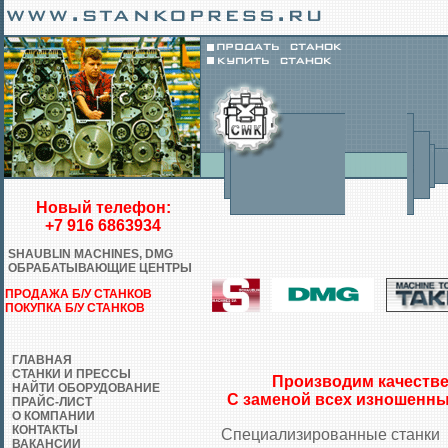
Новый телефон:
+7 916 6863934
SHAUBLIN MACHINES, DMG
ОБРАБАТЫВАЮЩИЕ ЦЕНТРЫ
ПРОДАЖА Б/У СТАНКОВ
ПОКУПКА Б/У СТАНКОВ
ГЛАВНАЯ
СТАНКИ И ПРЕССЫ
Производим качестве
НАЙТИ ОБОРУДОВАНИЕ
С заменой всех изношенны
ПРАЙС-ЛИСТ
О КОМПАНИИ
КОНТАКТЫ
Специализированные станки
ВАКАНСИИ