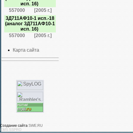
исп. 16)
557000
[2005 г.]
3Д711АФ10-1 исп.-18
(аналог 3Д711АФ10-1
исп. 16)
557000
[2005 г.]
Карта сайта
Создание сайта
SWE.RU
CMS.SSPRO