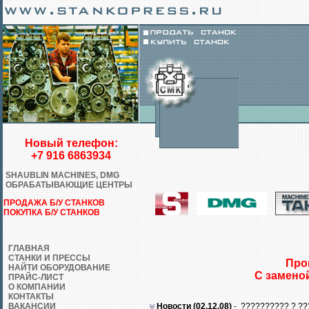
Новый телефон:
+7 916 6863934
SHAUBLIN MACHINES, DMG
ОБРАБАТЫВАЮЩИЕ ЦЕНТРЫ
ПРОДАЖА Б/У СТАНКОВ
ПОКУПКА Б/У СТАНКОВ
ГЛАВНАЯ
СТАНКИ И ПРЕССЫ
Про
НАЙТИ ОБОРУДОВАНИЕ
С замено
ПРАЙС-ЛИСТ
О КОМПАНИИ
КОНТАКТЫ
ВАКАНСИИ
Новости (
02.12.08)
- ?????????? ? ??