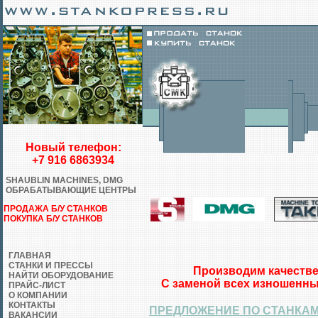
Новый телефон:
+7 916 6863934
SHAUBLIN MACHINES, DMG
ОБРАБАТЫВАЮЩИЕ ЦЕНТРЫ
ПРОДАЖА Б/У СТАНКОВ
ПОКУПКА Б/У СТАНКОВ
ГЛАВНАЯ
СТАНКИ И ПРЕССЫ
Производим качестве
НАЙТИ ОБОРУДОВАНИЕ
С заменой всех изношенны
ПРАЙС-ЛИСТ
О КОМПАНИИ
КОНТАКТЫ
ПРЕДЛОЖЕНИЕ ПО СТАНКАМ
ВАКАНСИИ