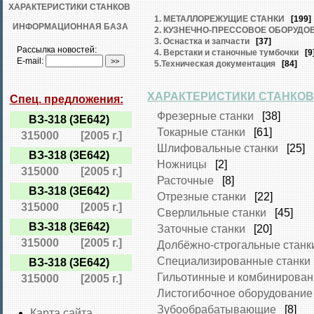
ХАРАКТЕРИСТИКИ СТАНКОВ
1. МЕТАЛЛОРЕЖУЩИЕ СТАНКИ
[199]
ИНФОРМАЦИОННАЯ БАЗА
2. КУЗНЕЧНО-ПРЕССОВОЕ ОБОРУДО
3. Оснастка и запчасти
[37]
Рассылка новостей:
4. Верстаки и станочные тумбочки
[9
E-mail:
5.Техническая документация
[84]
ХАРАКТЕРИСТИКИ СТАНКОВ
Спец. предложения:
Фрезерные станки
[38]
ВЗ-318 (3Е642)
Токарные станки
[61]
315000
[2005 г.]
Шлифовальные станки
[25]
ВЗ-318 (3Е642)
Ножницы
[2]
315000
[2005 г.]
Расточные
[8]
ВЗ-318 (3Е642)
Отрезные станки
[22]
315000
[2005 г.]
Сверлильные станки
[45]
ВЗ-318 (3Е642)
Заточные станки
[20]
315000
[2005 г.]
Долбёжно-строгальные станк
Специализированные станки
ВЗ-318 (3Е642)
Гильотинные и комбинирова
315000
[2005 г.]
Листогибочное оборудование
Зубообрабатывающие
[8]
Карта сайта